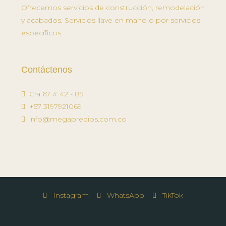
Ofrecemos servicios de construcción, remodelación
y acabados. Servicios llave en mano o por servicios
específicos.
Contáctenos
Cra 67 # 42 - 89
+57 3197921069
info@megapredios.com.co
Instagram
WhatsApp
TikTok