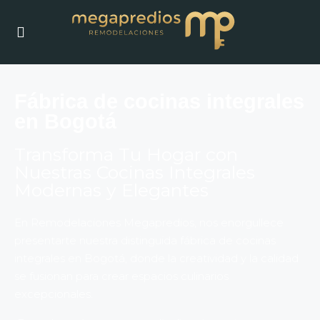
Fábrica de cocinas integrales
en Bogotá
Transforma Tu Hogar con
Nuestras Cocinas Integrales
Modernas y Elegantes
En Remodelaciones Megapredios, nos enorgullece
presentarte nuestra distinguida fábrica de cocinas
integrales en Bogotá, donde la creatividad y la calidad
se fusionan para crear espacios culinarios
excepcionales.